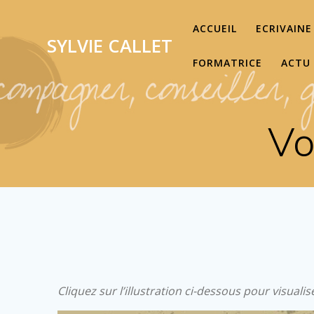
Passer
au
ACCUEIL
ECRIVAINE
SYLVIE
CALLET
contenu
FORMATRICE
ACTU
Vo
Cliquez sur l’illustration ci-dessous pour visuali