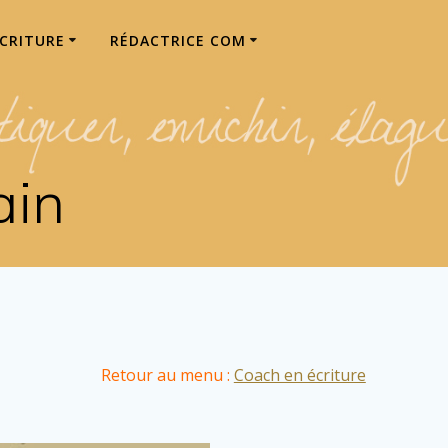
ÉCRITURE
RÉDACTRICE COM
ain
Retour au menu :
Coach en écriture