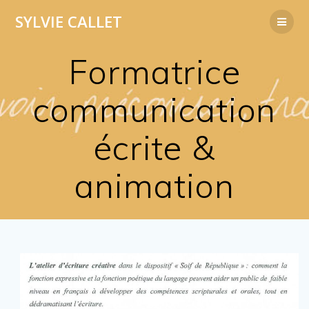
Passer
SYLVIE
CALLET
au
contenu
Formatrice
communication
écrite &
animation