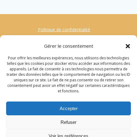
Politique de confidentialité
Mentions Légales
Gérer le consentement
Contact
Pour offrir les meilleures expériences, nous utilisons des technologies
Gestion des Cookies
telles que les cookies pour stocker et/ou accéder aux informations des
appareils. Le fait de consentir à ces technologies nous permettra de
traiter des données telles que le comportement de navigation ou les ID
Recherche
uniques sur ce site. Le fait de ne pas consentir ou de retirer son
consentement peut avoir un effet négatif sur certaines caractéristiques
pour
et fonctions.
:
© 2022 Sylvie Callet
Accepter
Retrouvez-moi sur la page Facebook Ecriture
Refuser
et sur LinkedIn
Voir les préférences