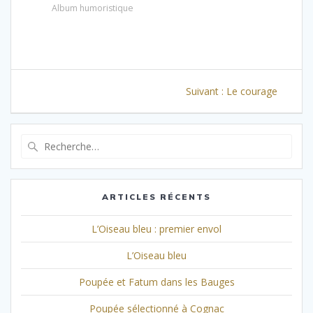
Album humoristique
Navigation
Article
Suivant :
Le courage
de
suivant
l’article
:
Recherche
pour
:
ARTICLES RÉCENTS
L’Oiseau bleu : premier envol
L’Oiseau bleu
Poupée et Fatum dans les Bauges
Poupée sélectionné à Cognac