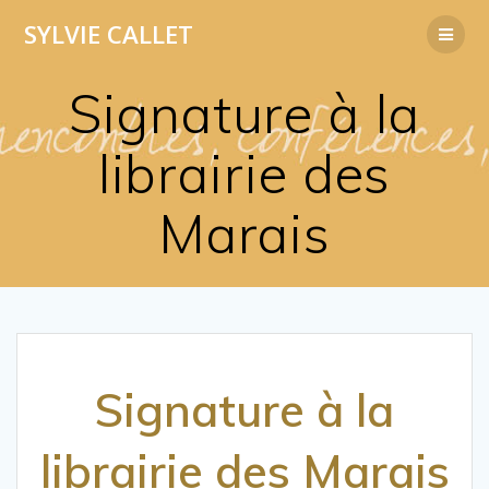
Passer
SYLVIE
CALLET
au
contenu
Signature à la
librairie des
Marais
Signature à la
librairie des Marais