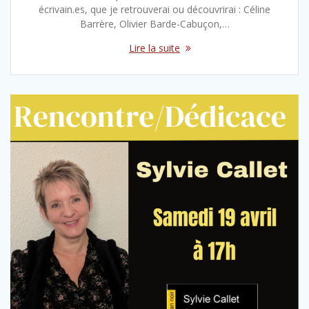
écrivain.es, que je retrouverai ou découvrirai : Céline
Barrère, Olivier Barde-Cabuçon,…
Lire la suite