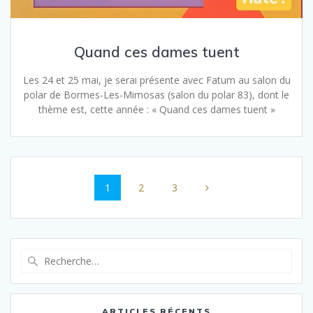
Quand ces dames tuent
Les 24 et 25 mai, je serai présente avec Fatum au salon du
polar de Bormes-Les-Mimosas (salon du polar 83), dont le
thème est, cette année : « Quand ces dames tuent »
Navigation
au
Page
Page
Page
1
2
3
sein
des
articles
Recherche
pour
:
ARTICLES RÉCENTS