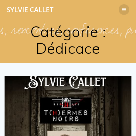
Passer
SYLVIE
CALLET
au
contenu
Catégorie :
Dédicace