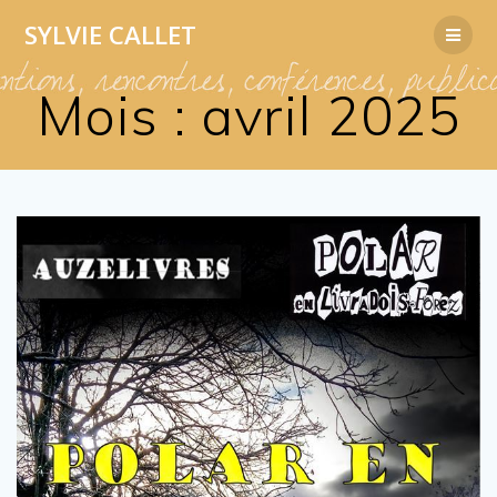
Passer
SYLVIE
CALLET
au
contenu
Mois :
avril 2025