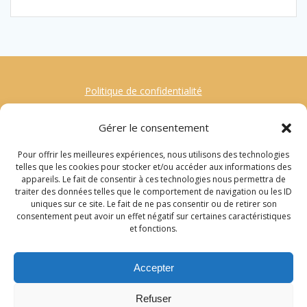
Politique de confidentialité
Mentions Légales
Gérer le consentement
Contact
Pour offrir les meilleures expériences, nous utilisons des technologies
Gestion des Cookies
telles que les cookies pour stocker et/ou accéder aux informations des
appareils. Le fait de consentir à ces technologies nous permettra de
traiter des données telles que le comportement de navigation ou les ID
Recherche
uniques sur ce site. Le fait de ne pas consentir ou de retirer son
consentement peut avoir un effet négatif sur certaines caractéristiques
pour
et fonctions.
:
© 2022 Sylvie Callet
Accepter
Retrouvez-moi sur la page Facebook Ecriture
Refuser