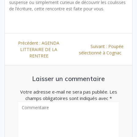
suspense ou simplement curieux de découvrir les coulisses
de l’écriture, cette rencontre est faite pour vous.
Navigation
Article
Précédent :
AGENDA
de
Article
Suivant :
Poupée
précédent
LITTERAIRE DE LA
suivant
sélectionné à Cognac
l’article
:
RENTREE
:
Laisser un commentaire
Votre adresse e-mail ne sera pas publiée. Les
champs obligatoires sont indiqués avec *