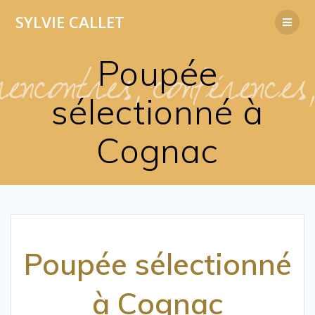
Passer
SYLVIE
CALLET
au
contenu
Poupée
sélectionné à
Cognac
Poupée sélectionné
à Cognac