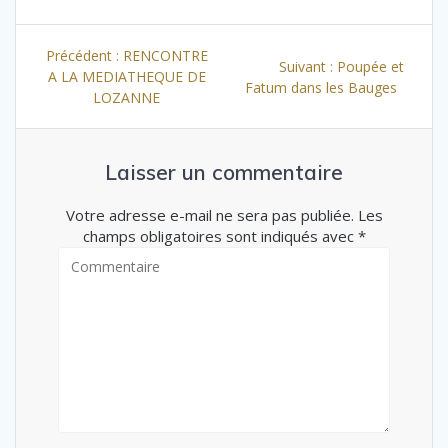
Navigation
Article
Précédent :
RENCONTRE
de
Article
Suivant :
Poupée et
précédent
A LA MEDIATHEQUE DE
suivant
Fatum dans les Bauges
l’article
:
LOZANNE
:
Laisser un commentaire
Votre adresse e-mail ne sera pas publiée. Les
champs obligatoires sont indiqués avec *