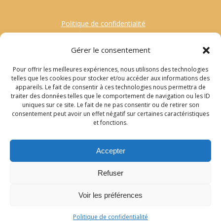
Politique de confidentialité
Mentions Légales
Gérer le consentement
Contact
Pour offrir les meilleures expériences, nous utilisons des technologies
Gestion des Cookies
telles que les cookies pour stocker et/ou accéder aux informations des
appareils. Le fait de consentir à ces technologies nous permettra de
traiter des données telles que le comportement de navigation ou les ID
Recherche
uniques sur ce site. Le fait de ne pas consentir ou de retirer son
consentement peut avoir un effet négatif sur certaines caractéristiques
pour
et fonctions.
:
© 2022 Sylvie Callet
Accepter
Retrouvez-moi sur la page Facebook Ecriture
Refuser
et sur LinkedIn
Voir les préférences
Politique de confidentialité