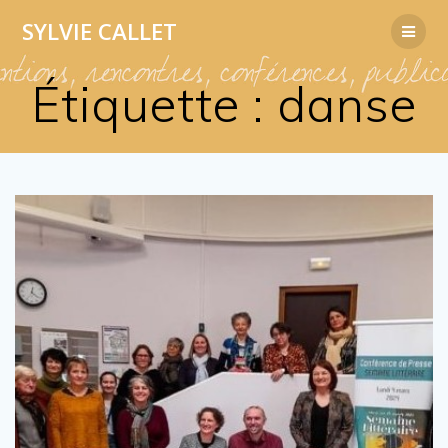
Passer
SYLVIE
CALLET
au
contenu
Étiquette :
danse