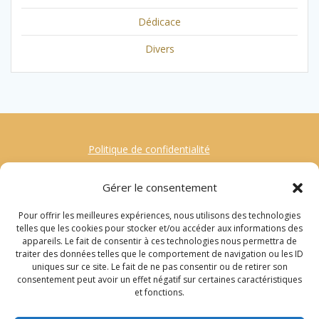
Dédicace
Divers
Politique de confidentialité
Mentions Légales
Gérer le consentement
Contact
Pour offrir les meilleures expériences, nous utilisons des technologies
Gestion des Cookies
telles que les cookies pour stocker et/ou accéder aux informations des
appareils. Le fait de consentir à ces technologies nous permettra de
traiter des données telles que le comportement de navigation ou les ID
Recherche
uniques sur ce site. Le fait de ne pas consentir ou de retirer son
consentement peut avoir un effet négatif sur certaines caractéristiques
pour
et fonctions.
:
© 2022 Sylvie Callet