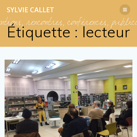
Passer
SYLVIE
CALLET
au
contenu
Étiquette :
lecteur