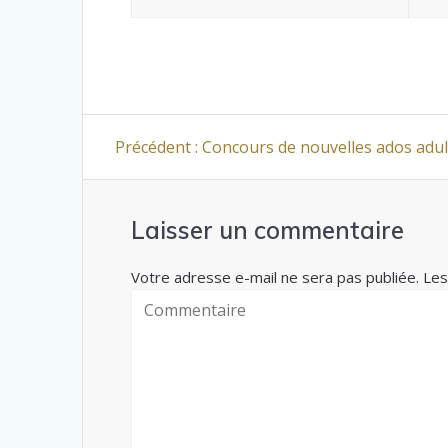
Navigation
Article
Précédent :
Concours de nouvelles ados adul
de
précédent
l’article
:
Laisser un commentaire
Votre adresse e-mail ne sera pas publiée. Les