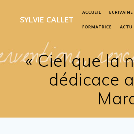
Passer
au
ACCUEIL
ECRIVAINE
SYLVIE
CALLET
contenu
FORMATRICE
ACTU
« Ciel que la 
dédicace au
Mara