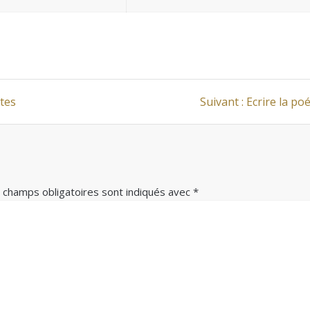
Article
tes
Suivant :
Ecrire la po
suivant
:
 champs obligatoires sont indiqués avec *