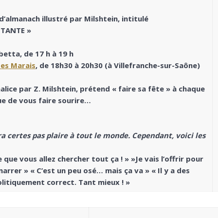
d’almanach illustré par Milshtein, intitulé
CITANTE »
etta, de 17 h à 19 h
des Marais
, de 18h30 à 20h30 (à Villefranche-sur-Saône)
alice par Z. Milshtein, prétend « faire sa fête » à chaque
que de vous faire sourire…
ra certes pas plaire à tout le monde. Cependant, voici les
e que vous allez chercher tout ça ! » »Je vais l’offrir pour
 marrer » « C’est un peu osé… mais ça va » « Il y a des
olitiquement correct. Tant mieux ! »