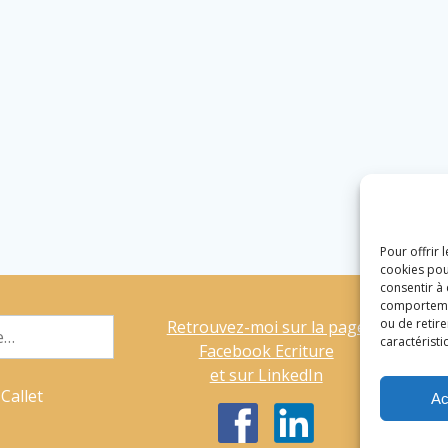
Pour offrir 
cookies pou
consentir à
comportement
ou de retire
Retrouvez-moi sur la page
caractéristi
Facebook Ecriture
et sur LinkedIn
Callet
Ac