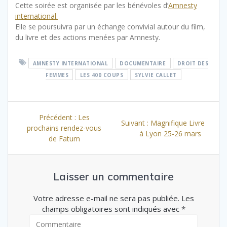
Cette soirée est organisée par les bénévoles d’
Amnesty
international
.
Elle se poursuivra par un échange convivial autour du film,
du livre et des actions menées par Amnesty.
AMNESTY INTERNATIONAL
DOCUMENTAIRE
DROIT DES
FEMMES
LES 400 COUPS
SYLVIE CALLET
Navigation
Article
Précédent :
Les
de
Article
Suivant :
Magnifique Livre
précédent
prochains rendez-vous
suivant
à Lyon 25-26 mars
l’article
:
de Fatum
:
Laisser un commentaire
Votre adresse e-mail ne sera pas publiée. Les
champs obligatoires sont indiqués avec *